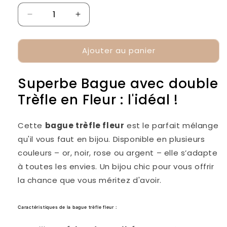
Réduire
Augmenter
la
la
quantité
quantité
Ajouter au panier
de
de
Bague
Bague
Trèfle
Trèfle
Superbe Bague avec double
Fleur
Fleur
Trèfle en Fleur : l'idéal !
Cette
bague trèfle fleur
est le parfait mélange
qu'il vous faut en bijou. Disponible en plusieurs
couleurs – or, noir, rose ou argent – elle s’adapte
à toutes les envies. Un bijou chic pour vous offrir
la chance que vous méritez d'avoir.
Caractéristiques de la bague trèfle fleur :