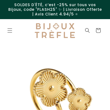
et
SOLDES D'ÉTÉ, c’est -25% sur tous vos
passer
Bijoux, code "FLASH25" ✨ | Livraison Offerte
au
| Avis Client 4.94/5 ⭐️
contenu
Panier
Passer aux
informations
produits