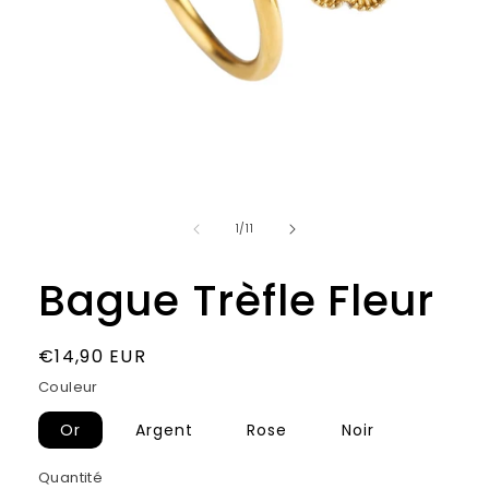
de
1
/
11
Bague Trèfle Fleur
Prix
€14,90 EUR
habituel
Couleur
Or
Argent
Rose
Noir
Quantité