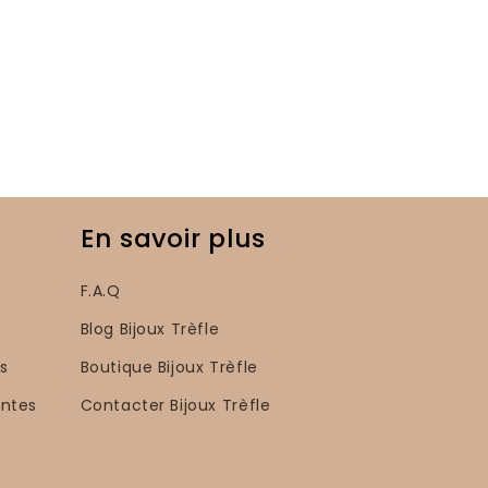
En savoir plus
F.A.Q
Blog Bijoux Trèfle
s
Boutique Bijoux Trèfle
entes
Contacter Bijoux Trèfle