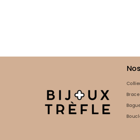
Nos
Collie
Brace
Bagu
Boucl