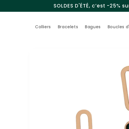
et
SOLDES D'ÉTÉ, c’est -25% sur
passer
au
contenu
Colliers
Bracelets
Bagues
Boucles d'
Passer aux
informations
produits