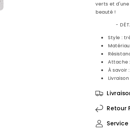
verts et d'une
beauté !
- DÉT
Style :
tr
Matériaux
Résistanc
Attache :
À savoir 
Livraiso
Livrais
Retour 
Service 