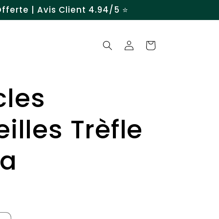
ferte | Avis Client 4.94/5 ⭐️
Connexion
Panier
cles
eilles Trèfle
ia