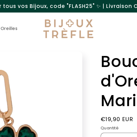
 tous vos Bijoux, code "FLASH25" ✨ | Livraison Of
Oreilles
Bou
d'Or
Mar
Prix
€19,90 EUR
habituel
Quantité