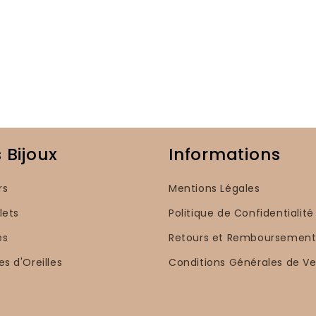
 Bijoux
Informations
rs
Mentions Légales
lets
Politique de Confidentialité
es
Retours et Remboursement
es d'Oreilles
Conditions Générales de V