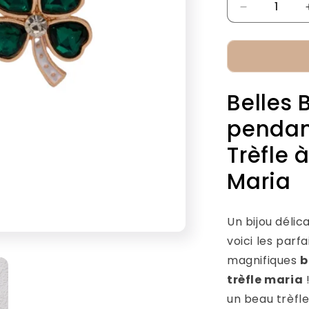
Réduire
la
quantité
de
Boucles
d&#39;Oreil
Belles 
Trèfle
Maria
pendan
Trèfle 
Maria
Un bijou délic
voici les parf
magnifiques
b
trèfle maria
!
un beau trèfl