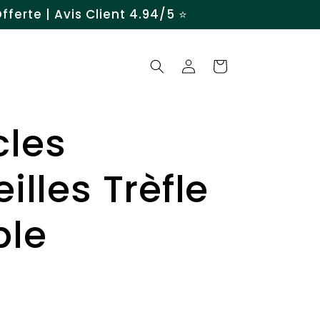
ferte | Avis Client 4.94/5 ⭐️
Connexion
Panier
cles
eilles Trèfle
ple