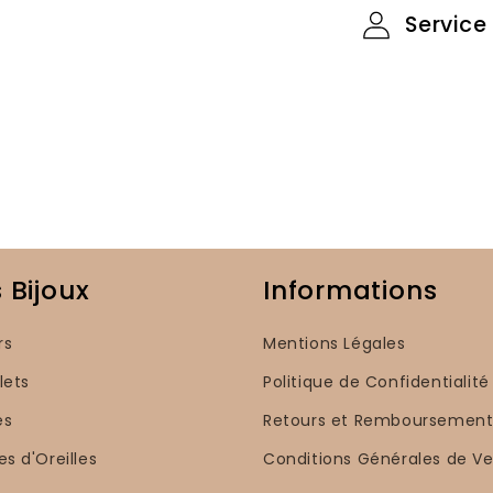
Service 
 Bijoux
Informations
rs
Mentions Légales
lets
Politique de Confidentialité
es
Retours et Remboursement
es d'Oreilles
Conditions Générales de V