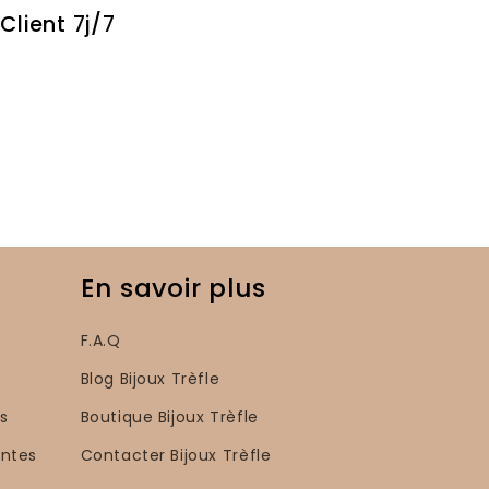
Client 7j/7
En savoir plus
F.A.Q
Blog Bijoux Trèfle
s
Boutique Bijoux Trèfle
entes
Contacter Bijoux Trèfle