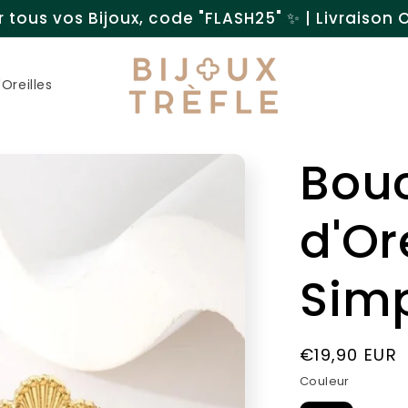
 tous vos Bijoux, code "FLASH25" ✨ | Livraison Of
Oreilles
Bou
d'Or
Sim
Prix
€19,90 EUR
habituel
Couleur