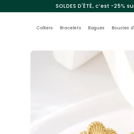
et
SOLDES D'ÉTÉ, c’est -25% sur
passer
au
contenu
Colliers
Bracelets
Bagues
Boucles d'
Passer aux
informations
produits