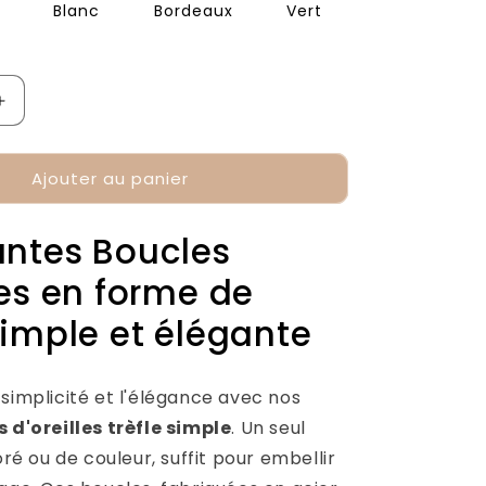
Blanc
Bordeaux
Vert
Augmenter
la
quantité
Ajouter au panier
de
Boucles
les
d&#39;Oreilles
antes Boucles
Trèfle
Simple
les en forme de
Simple et élégante
simplicité et l'élégance avec nos
 d'oreilles trèfle simple
. Un seul
doré ou de couleur, suffit pour embellir