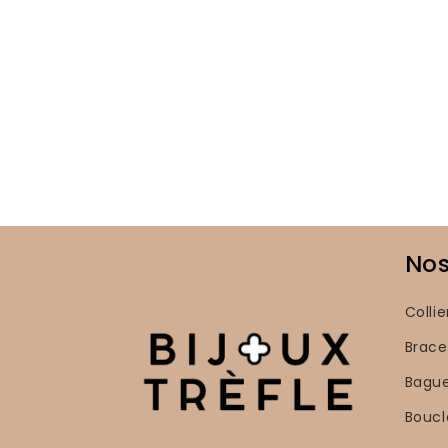
Nos
Collie
Brace
Bagu
Boucl