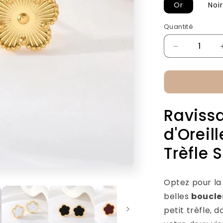
Or
Noir
Quantité
Réduire
la
quantité
de
Boucles
d&#39;Oreil
Raviss
Trèfle
Simple
d'Oreil
Trèfle 
Optez pour la 
belles
boucles
petit trèfle, 