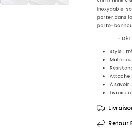
votre doux vis
inoxydable, so
porter dans la 
porte-bonheur
- DÉT
Style :
trè
Matériaux
Résistanc
Attache :
À savoir 
Livraiso
Livrais
Retour 