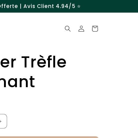
ferte | Avis Client 4.94/5 ⭐️
Connexion
Panier
ier Trèfle
mant
Augmenter
la
quantité