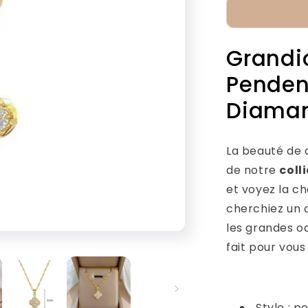
de
Collier
Trèfle
Grandio
Diamant
Pendent
Diama
La beauté de c
de notre
coll
et voyez la c
cherchiez un c
les grandes oc
fait pour vous 
Style :
pen