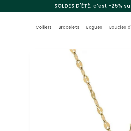
et
SOLDES D'ÉTÉ, c’est -25% sur
passer
au
contenu
Colliers
Bracelets
Bagues
Boucles d'
Passer aux
informations
produits