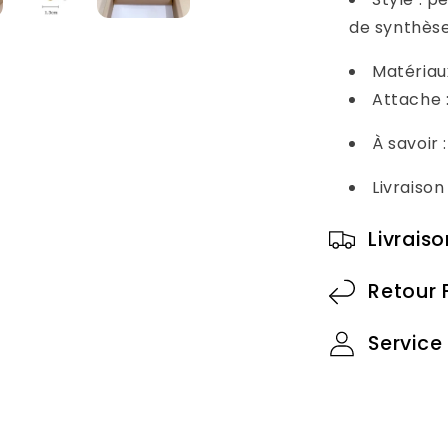
de synthès
Matériaux
Attache :
À savoir 
Livraiso
Livrais
Retour 
Service 