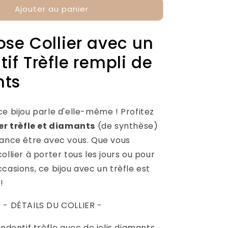
Ajouter au panier
de
Collier
Trèfle
se Collier avec un
Diamant
if Trèfle rempli de
nts
e bijou parle d'elle-même ! Profitez
ier trèfle et diamants
(de synthèse)
hance être avec vous. Que vous
ollier à porter tous les jours ou pour
casions, ce bijou avec un trèfle est
!
- DÉTAILS DU COLLIER -
dentif trèfle avec de jolis diamants