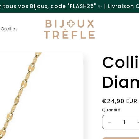
 tous vos Bijoux, code "FLASH25" ✨ | Livraison Of
Oreilles
Coll
Dia
Prix
€24,90 EUR
habituel
Quantité
Réduire
la
quantité