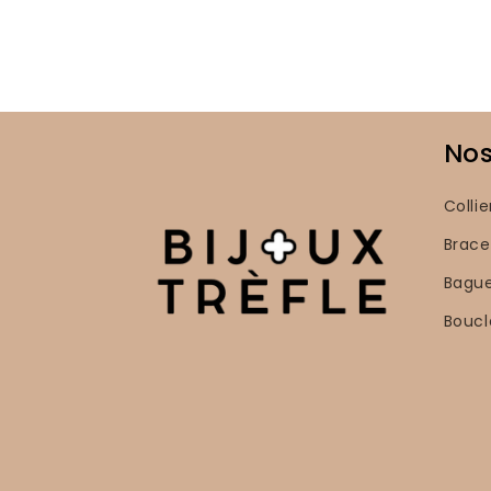
Nos
Collie
Brace
Bagu
Boucl