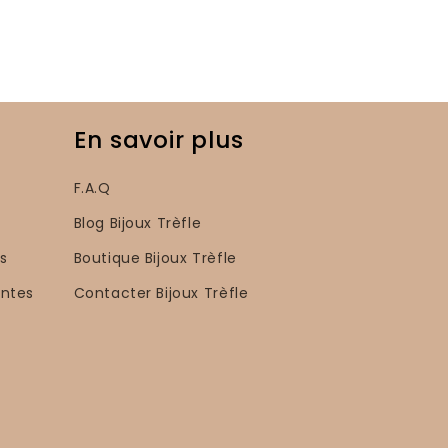
En savoir plus
F.A.Q
Blog Bijoux Trèfle
s
Boutique Bijoux Trèfle
entes
Contacter Bijoux Trèfle